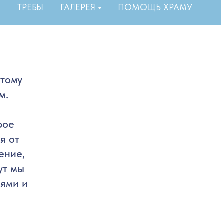
ТРЕБЫ
ГАЛЕРЕЯ
ПОМОЩЬ ХРАМУ
этому
м.
рое
я от
ение,
ут мы
тями и