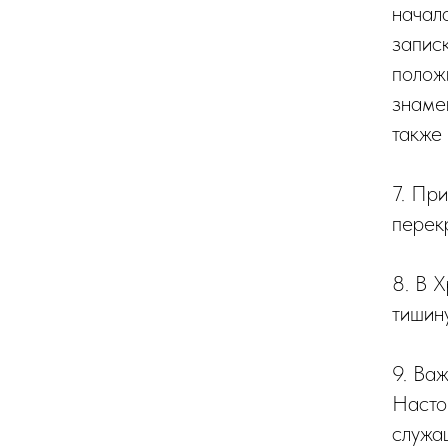
начал
записк
полож
знаме
также 
7. Пр
перекр
8. В 
тишин
9. Ва
Настоя
служа