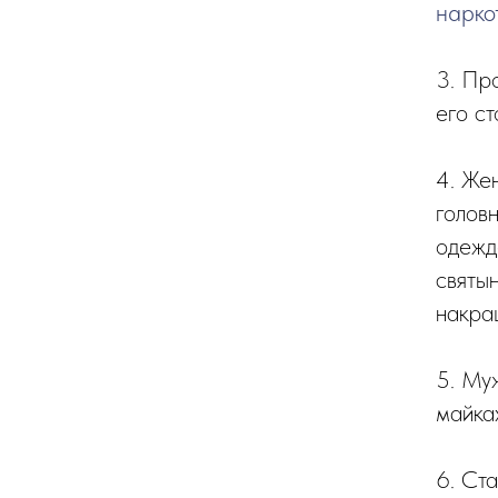
нарко
3. Пр
его с
4. Жен
голов
одежд
святын
накра
5. Му
майка
6. Ст