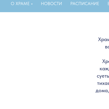
О ХРАМЕ
НОВОСТИ
РАСПИСАНИЕ
Храм
в
Хр
каж
сует
тиха
дома,