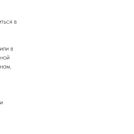
ться в
или в
мной
нам,
 и
о