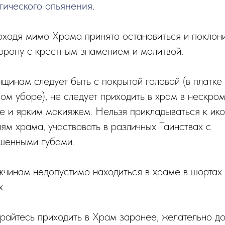
тического опьянения.
оходя мимо Храма принято остановиться и поклони
торону с крестным знамением и молитвой.
щинам следует быть с покрытой головой (в платке 
ном уборе), не следует приходить в храм в нескро
е и ярким макияжем. Нельзя прикладываться к ико
ям храма, участвовать в различных Таинствах с
шенными губами.
жчинам недопустимо находиться в храме в шортах
х.
арайтесь приходить в Храм заранее, желательно д