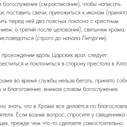
а богослужения (см.расписание), чтобы написать
и, поставить свечи, приложиться к иконам (принят
ить перед ней два поясных поклона с крестным
нием, а третий после целования), святыням храма,
исповедаться (строго до начала Литургии).
и прохождении вдоль Царских врат, следует
еститься и поклониться в сторону престола в Алта
Храме во время службы нельзя бегать, принято соб
у и благоговение, внимая словам богослужения.
жно знать, что в Храме все делается по благослов
теля. Если возник вопрос, спросите у священника 
щих, прежде чем что-то сделаете самостоятельно.