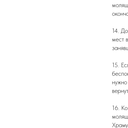
молящ
оконча
14. Д
мест 
заняв
15. Ес
беспок
нужно
верну
16. К
молящ
Храму,