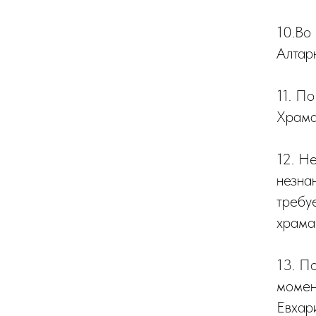
10.Во
Алтарю
11. П
Храма
12. Не
незнан
требу
храма
13. П
момент
Евхар