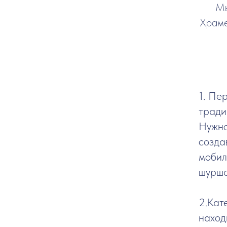
Мы
Храме
1. Пе
тради
Нужно
созда
мобил
шурша
2.Кат
наход