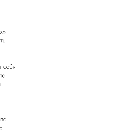
их»
ть
т себя
то
и
 по
а