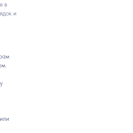
я в
ядок и
Храм
ом.
у
 или