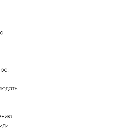
о
 а
ре.
людать
лению
или