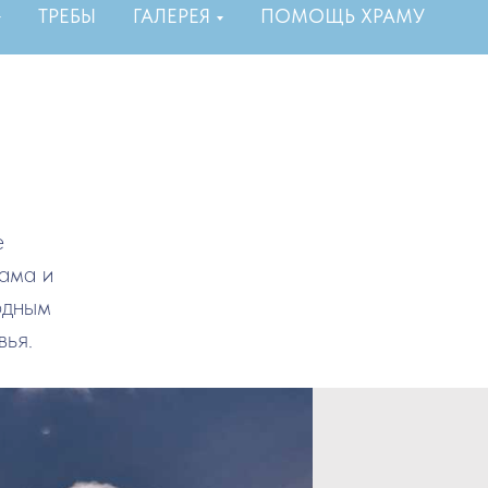
ТРЕБЫ
ГАЛЕРЕЯ
ПОМОЩЬ ХРАМУ
е
ама и
одным
вья.