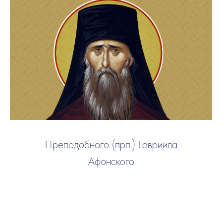
Преподобного (прп.) Гавриила
Афонского