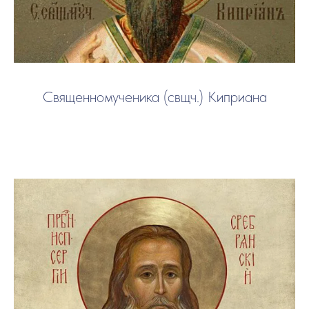
Священномученика (свщч.) Киприана